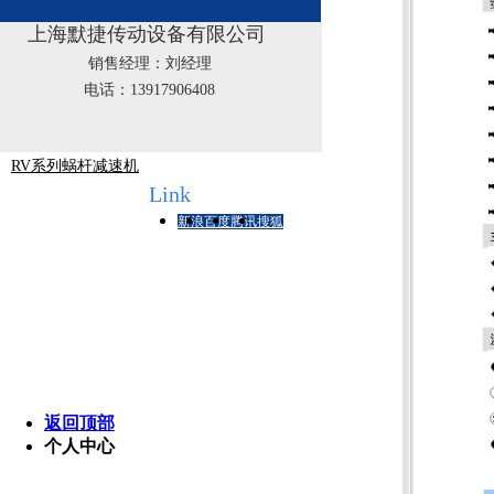
F系列平行轴-斜齿轮减速机
上海默捷传动设备有限公司
K系列斜齿轮-螺旋伞齿轮减速机
销售经理：刘经理
WP系列蜗杆蜗轮减速机
电话：13917906408
R系列斜齿轮减速机
RV系列蜗杆减速机
友情链接
Link
新浪
百度
腾讯
搜狐
版
销
返回顶部
个人中心